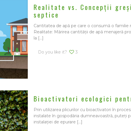
Realitate vs. Concepții greș
septice
Cantitatea de apă pe care o consumă o familie n
Realitate: Mărirea cantității de apă menajeră pr
la
[…]
Do you like it?
3
Bioactivatori ecologici pent
Prin utilizarea plicurilor cu bioactivatori în pro
instalate în gospodăria dumneavoastră, puteți pre
instalației de epurare
[…]