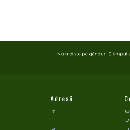
Nu mai sta pe gânduri. E timpul să 
Adresă
C
Fabrică – Hălăucești, Jud. Iași,
707240, RO
Birou – Iași, Str. Silvestru nr. 2,