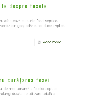
ite despre fosele
u afectează costurile fosei septice.
ovenită din gospodărie, conduce implicit
Read more
ru curățarea fosei
cesul de mentenanță a foselor septice
lungi durata de utilizare totală a