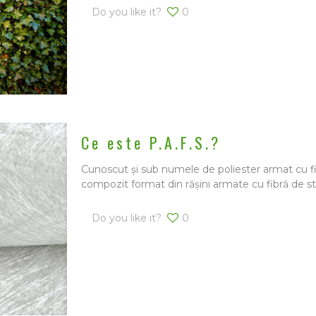
Do you like it?
0
Ce este P.A.F.S.?
Cunoscut și sub numele de poliester armat cu fi
compozit format din rășini armate cu fibră de st
Do you like it?
0