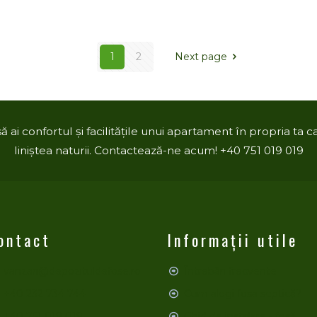
1
2
Next page
ai confortul și facilitățile unui apartament în propria ta cas
liniștea naturii. Contactează-ne acum! +40 751 019 019
ontact
Informații utile
vanzari@depozituldefose.ro
Întrebări frecvente
+40 232 734 744
Cum alegi fosa septică?
+40 751 019 019
Ghid de instalare - fosă