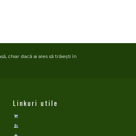
ă, chiar dacă ai ales să trăiești în
Linkuri utile
Produse și Oferte
Despre noi
ProdCompany