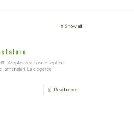
Show all
nstalare
ticlă Amplasarea Fosele septice
te amenajări. La alegerea
Read more