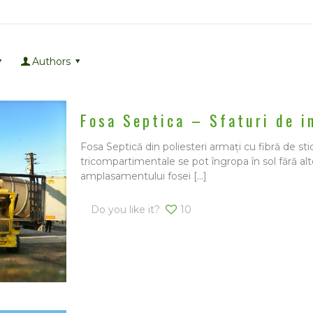
Authors
Fosa Septica – Sfaturi de i
Fosa Septică din poliesteri armați cu fibră de s
tricompartimentale se pot îngropa în sol fără al
amplasamentului fosei
[…]
Do you like it?
10