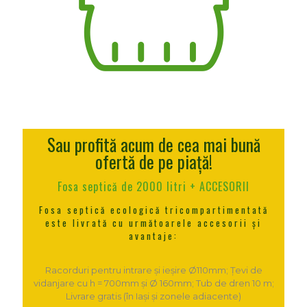
Sau profită acum de cea mai bună
ofertă de pe piață!
Fosa septică de 2000 litri + ACCESORII
Fosa septică ecologică tricompartimentată
este livrată cu următoarele accesorii și
avantaje:
Racorduri pentru intrare și ieșire Ø110mm; Țevi de
vidanjare cu h = 700mm și Ø 160mm; Tub de dren 10 m;
Livrare gratis (în Iași și zonele adiacente)