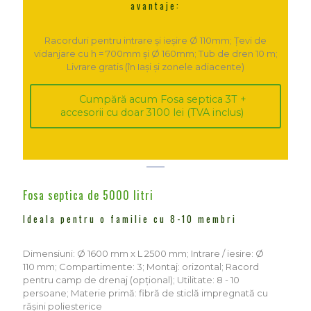
avantaje:
Racorduri pentru intrare și ieșire Ø 110mm; Țevi de
vidanjare cu h = 700mm și Ø 160mm; Tub de dren 10 m;
Livrare gratis (în Iași și zonele adiacente)
Cumpără acum Fosa septica 3T +
accesorii cu doar 3100 lei (TVA inclus)
Fosa septica de 5000 litri
Ideala pentru o familie cu 8-10 membri
Dimensiuni: Ø 1600 mm x L 2500 mm; Intrare / iesire: Ø
110 mm; Compartimente: 3; Montaj: orizontal; Racord
pentru camp de drenaj (opțional); Utilitate: 8 - 10
persoane; Materie primă: fibră de sticlă impregnată cu
rășini poliesterice