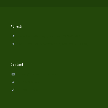
Adresă
Fabrică – Hălăucești, Jud. Iași, 707240, RO
Birou – Iași, Str. Silvestru nr. 2, Jud. Iași, 700090, RO
Contact
vanzari@depozituldefose.ro
+40 232 734 744
+40 751 019 019