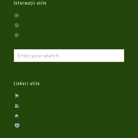
Informații utile
Întrebări frecvente
Cum alegi fosa septică?
Ghid de instalare - fosă septică
Linkuri utile
Produse și Oferte
Despre noi
ProdCompany
Protectia Consumatorului