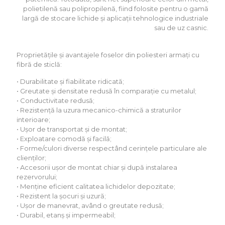
polietilenă sau polipropilenă, fiind folosite pentru o gamă
largă de stocare lichide și aplicații tehnologice industriale
sau de uz casnic.
Proprietățile și avantajele foselor din poliesteri armați cu
fibră de sticlă:
• Durabilitate și fiabilitate ridicată;
• Greutate și densitate redusă în comparație cu metalul;
• Conductivitate redusă;
• Rezistență la uzura mecanico-chimică a straturilor
interioare;
• Ușor de transportat și de montat;
• Exploatare comodă și facilă;
• Forme/culori diverse respectând cerințele particulare ale
clienților;
• Accesorii ușor de montat chiar și după instalarea
rezervorului;
• Menține eficient calitatea lichidelor depozitate;
• Rezistent la șocuri și uzură;
• Ușor de manevrat, având o greutate redusă;
• Durabil, etanș și impermeabil;