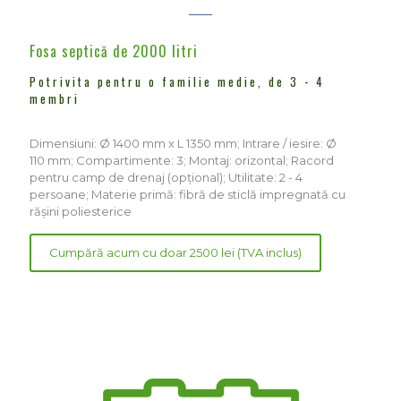
Fosa septică de 2000 litri
Potrivita pentru o familie medie, de 3 - 4
membri
Dimensiuni: Ø 1400 mm x L 1350 mm; Intrare / iesire: Ø
110 mm; Compartimente: 3; Montaj: orizontal; Racord
pentru camp de drenaj (opțional); Utilitate: 2 - 4
persoane; Materie primă: fibră de sticlă impregnată cu
rășini poliesterice
Cumpără acum cu doar 2500 lei (TVA inclus)