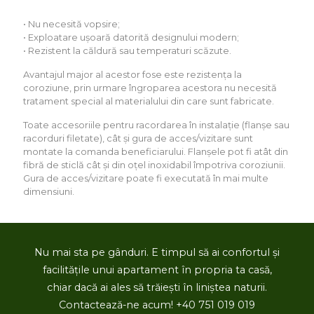
• Nu necesită vopsire;
• Exploatare ușoară datorită designului modern;
• Rezistent la căldură sau temperaturi scăzute.
Avantajul major al acestor fose este rezistența la
coroziune, prin urmare îngroparea acestora nu necesită
tratament special al materialului din care sunt fabricate.
Toate accesoriile pentru racordarea în instalație (flanșe sau
racorduri filetate), cât și gura de acces/vizitare sunt
montate la comanda beneficiarului. Flanșele pot fi atât din
fibră de sticlă cât și din oțel inoxidabil împotriva coroziunii.
Gura de acces/vizitare poate fi executată în mai multe
dimensiuni.
Nu mai sta pe gânduri. E timpul să ai confortul și
facilitățile unui apartament în propria ta casă,
chiar dacă ai ales să trăiești în liniștea naturii.
Contactează-ne acum! +40 751 019 019