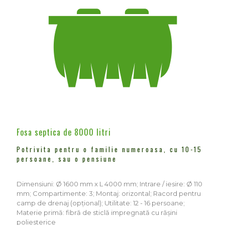
Fosa septica de 8000 litri
Potrivita pentru o familie numeroasa, cu 10-15
persoane, sau o pensiune
Dimensiuni: Ø 1600 mm x L 4000 mm; Intrare / iesire: Ø 110
mm; Compartimente: 3; Montaj: orizontal; Racord pentru
camp de drenaj (opțional); Utilitate: 12 - 16 persoane;
Materie primă: fibră de sticlă impregnată cu rășini
poliesterice