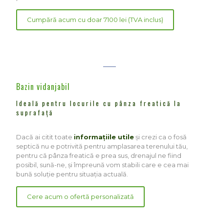
Cumpără acum cu doar 7100 lei (TVA inclus)
Bazin vidanjabil
Ideală pentru locurile cu pânza freatică la
suprafață
Dacă ai citit toate
informațiile utile
și crezi ca o fosă
septică nu e potrivită pentru amplasarea terenului tău,
pentru că pânza freatică e prea sus, drenajul ne fiind
posibil, sună-ne, și împreună vom stabili care e cea mai
bună soluție pentru situația actuală.
Cere acum o ofertă personalizată